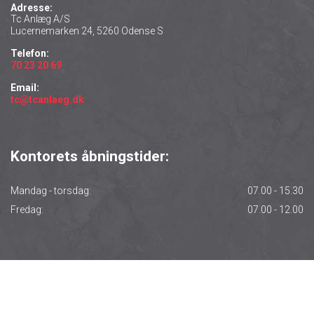
Adresse:
Tc Anlæg A/S
Lucernemarken 24, 5260 Odense S
Telefon:
70 23 20 69
Email:
tc@tcanlaeg.dk
Kontorets åbningstider:
Mandag - torsdag:
07.00 - 15.30
Fredag:
07.00 - 12.00
Copyright © 2026 - Tc Anlæg A/S
, CVR 26564751