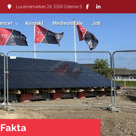
Lucernemarken 24, 5260 Odense S
encer
Kontakt
Medieomtale
Job
Fakta