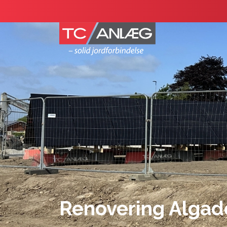
Gå
til
hovedindhold
Renovering Algade