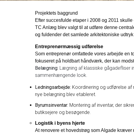
Projektets baggrund
Efter succesfulde etaper i 2008 og 2011 skulle
TC Anlæg blev valgt til at udføre denne centr
og fuldender det samlede arkitektoniske udtryk
Entreprenørmæssig udførelse
Som entreprenør omfattede vores arbejde en tot
fokuseret på holdbart håndværk, der kan modst
Belægning:
Lægning af klassiske gågadefliser i
sammenhængende look.
Ledningsarbejde:
Koordinering og udførelse af 
nye belægning blev etableret.
Byrumsinventar:
Montering af inventar, der sikr
butiksejere og besøgende.
Logistik i byens hjerte
At renovere et hovedstrøg som Algade kræver m