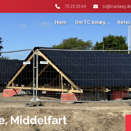
70 23 20 69
tc@tcanlaeg.dk
Hjem
Om TC Anlæg
Refer
, Middelfart