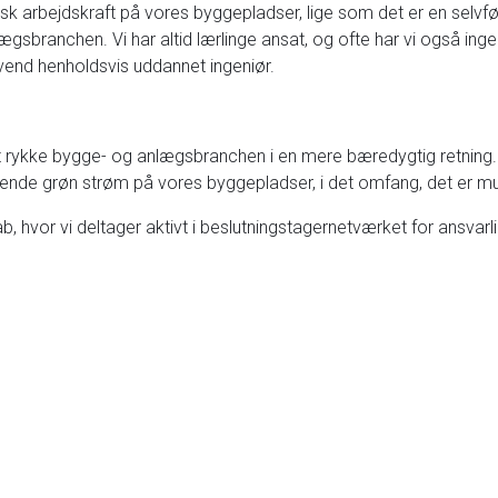
sk arbejdskraft på vores byggepladser, lige som det er en selvføl
ægsbranchen. Vi har altid lærlinge ansat, og ofte har vi også in
end henholdsvis uddannet ingeniør.
at rykke bygge- og anlægsbranchen i en mere bæredygtig retning.
ende grøn strøm på vores byggepladser, i det omfang, det er mul
hvor vi deltager aktivt i beslutningstagernetværket for ansvarl