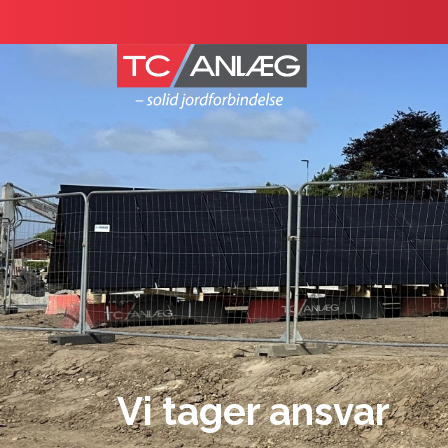
Gå
til
hovedindhold
Vi tager ansvar