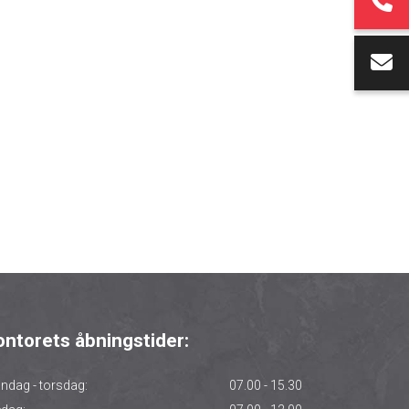
ontorets åbningstider:
ndag - torsdag:
07.00 - 15.30