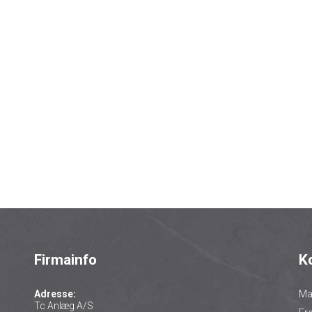
Firmainfo
K
Adresse:
Ma
Tc Anlæg A/S