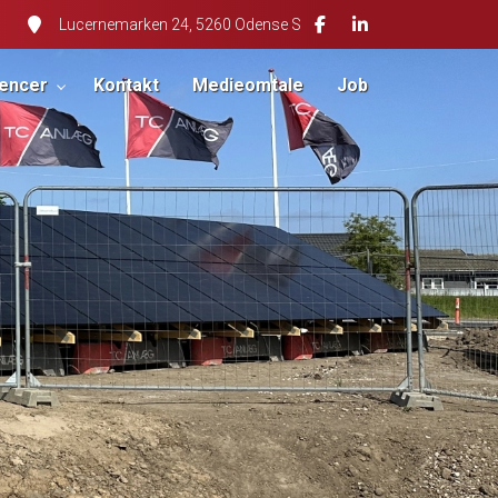
Lucernemarken 24, 5260 Odense S
encer
Kontakt
Medieomtale
Job