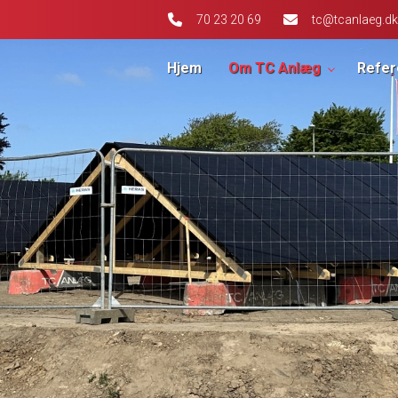
70 23 20 69
tc@tcanlaeg.dk
Hjem
Om TC Anlæg
Refer