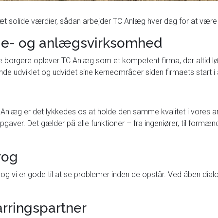
 solide værdier, sådan arbejder TC Anlæg hver dag for at være e
ge- og anlægsvirksomhed
rte borgere oplever TC Anlæg som et kompetent firma, der altid lø
e udviklet og udvidet sine kerneområder siden firmaets start i 
nlæg er det lykkedes os at holde den samme kvalitet i vores ansæ
er opgaver. Det gælder på alle funktioner – fra ingeniører, til fo
rog
 vi er gode til at se problemer inden de opstår. Ved åben dialog 
rringspartner