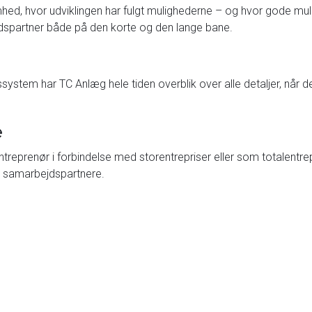
d, hvor udviklingen har fulgt mulighederne – og hvor gode mulig
jdspartner både på den korte og den lange bane.
system har TC Anlæg hele tiden overblik over alle detaljer, når de
e
ntreprenør i forbindelse med storentrepriser eller som totalentre
e samarbejdspartnere.