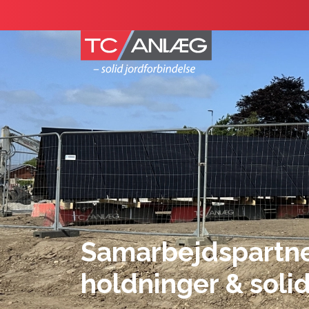
Gå
til
hovedindhold
Samarbejdspartne
holdninger & soli