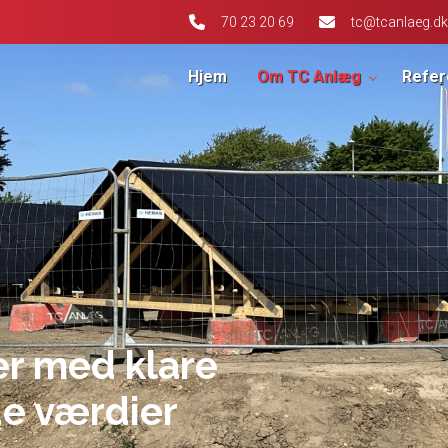
70 23 20 69
tc@tcanlaeg.dk
Hjem
Om TC Anlæg
Refer
r med klare
de værdier