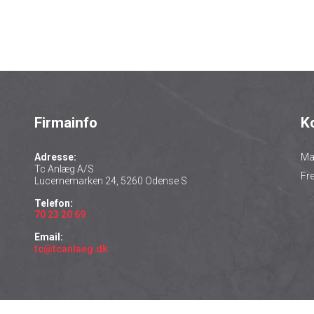
Firmainfo
K
Adresse:
Ma
Tc Anlæg A/S
Fr
Lucernemarken 24, 5260 Odense S
Telefon:
70 23 20 69
Email:
tc@tcanlaeg.dk