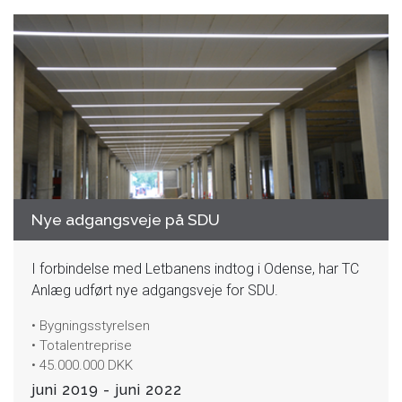
Nye adgangsveje på SDU
I forbindelse med Letbanens indtog i Odense, har TC
Anlæg udført nye adgangsveje for SDU.
• Bygningsstyrelsen
• Totalentreprise
• 45.000.000 DKK
juni 2019 - juni 2022