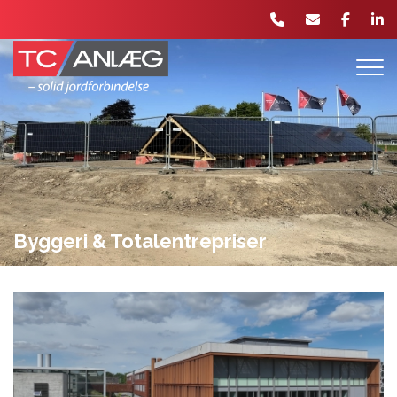
Gå
til
hovedindhold
Byggeri & Totalentrepriser