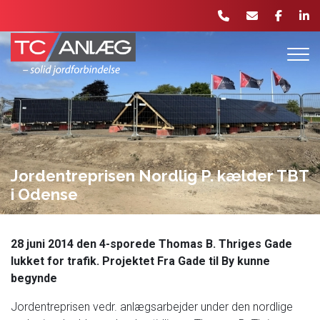
Gå
til
hovedindhold
Jordentreprisen Nordlig P. kælder TBT
i Odense
28 juni 2014 den 4-sporede Thomas B. Thriges Gade
lukket for trafik. Projektet Fra Gade til By kunne
begynde
Jordentreprisen vedr. anlægsarbejder under den nordlige