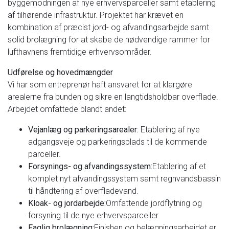
byggemodningen af nye erhvervsparceller samt etablering
af tilhørende infrastruktur. Projektet har krævet en
kombination af præcist jord- og afvandingsarbejde samt
solid brolægning for at skabe de nødvendige rammer for
lufthavnens fremtidige erhvervsområder.
Udførelse og hovedmængder
Vi har som entreprenør haft ansvaret for at klargøre
arealerne fra bunden og sikre en langtidsholdbar overflade.
Arbejdet omfattede blandt andet:
Vejanlæg og parkeringsarealer:
Etablering af nye
adgangsveje og parkeringsplads til de kommende
parceller.
Forsynings- og afvandingssystem:
Etablering af et
komplet nyt afvandingssystem samt regnvandsbassin
til håndtering af overfladevand.
Kloak- og jordarbejde:
Omfattende jordflytning og
forsyning til de nye erhvervsparceller.
Faglig brolægning:
Finishen og belægningsarbejdet er